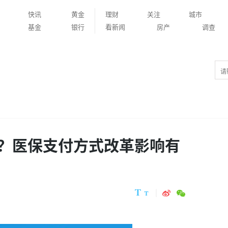
快讯
黄金
理财
关注
城市
基金
银行
看新闻
房产
调查
？医保支付方式改革影响有