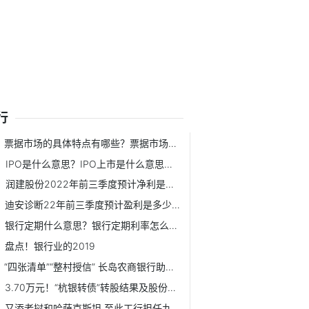
行
票据市场的具体特点有哪些？票据市场种类有哪些？
IPO是什么意思？IPO上市是什么意思？IPO与上市的区别？
润建股份2022年前三季度预计净利是多少？润建股份的主营业务...
迪安诊断22年前三季度预计盈利是多少？迪安诊断主要业务是什么？
银行定期什么意思？银行定期利率怎么算？银行定期可以提前取...
盘点！银行业的2019
“四张清单”“整村授信” 长岛农商银行助力海带产业发展
3.70万元！“杭银转债”转股结果及股份变动情况公布
又添老挝和哈萨克斯坦 至此工行担任九国人民币清算行