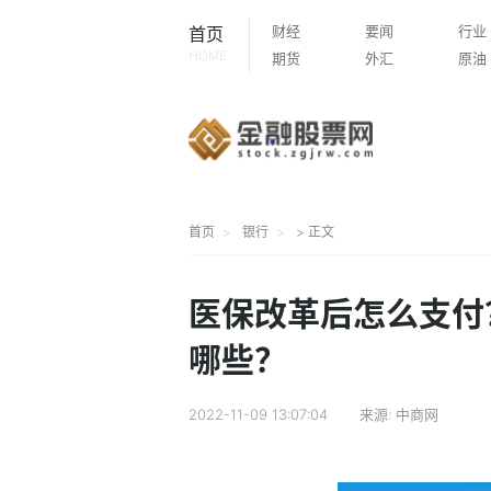
财经
要闻
行业
首页
HOME
期货
外汇
原油
首页
银行
> 正文
医保改革后怎么支付
哪些？
2022-11-09 13:07:04
来源:
中商网