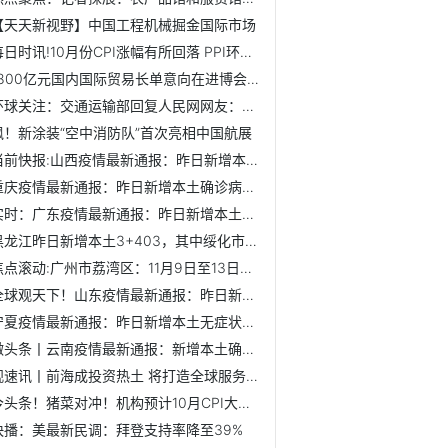
【天天新视野】中国工程机械掘金国际市场
每日时讯!10月份CPI涨幅有所回落 PPI环比小幅上涨
1800亿元国内国际贸易长单意向在进博会达成
环球关注：交通运输部回复人民网网友：引导出租汽车企业适度...
飒！新涂装“空中消防队”首次亮相中国航展
当前快报:山西疫情最新通报：昨日新增本土确诊69例、本土无症...
重庆疫情最新通报：昨日新增本土确诊病例157例、本土无症状感...
实时：广东疫情最新通报：昨日新增本土确诊197例、本土无症状...
黑龙江昨日新增本土3+403，其中绥化市新增1+396
焦点滚动:广州市荔湾区：11月9日至13日强化社会面疫情防控措...
全球观天下！山东疫情最新通报：昨日新增本土确诊6例、本土无...
宁夏疫情最新通报：昨日新增本土无症状感染者6例
微头条丨云南疫情最新通报：新增本土确诊13例、本土无症状39例
观速讯丨前海成投资热土 将打造全球服务商集群
今头条！猪菜对冲！机构预计10月CPI大概率回落
快播：美最新民调：拜登支持率降至39%