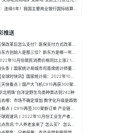
连续6年！我国主要商业银行国际结算规模突破10万亿美元
彩推送
医保改革后怎么支付？医保支付方式改革影响有哪些？
新东方创始人是那三位？新东方是哪一年成立的？
2022年10月份居民消费价格同比上涨2.1% 环比上涨0.1%
微头条丨国家统计局城市司首席统计师董莉娟解读2022年10月份C...
【全球时快讯】国家统计局：2022年10月份CPI同比涨幅回落 PP...
天天快看点丨国产大飞机C919再获300架确认订单 累计订单超1100架
“华北明珠”白洋淀野生鸟类种类达到242种
运去哪：市场不确定增加 数字化升级是趋势
快看点丨C919再签300架新订单 产业链公司值得关注丨就市论市
环球观速讯丨2022年10月份工业生产者出厂价格同比下降1.3% ...
焦点热讯:个人养老金来了 怎么买？ 怎么取？丨财经头条
热点聚焦：记者探展：农产品馆和服贸馆成热点 引众多企业首...