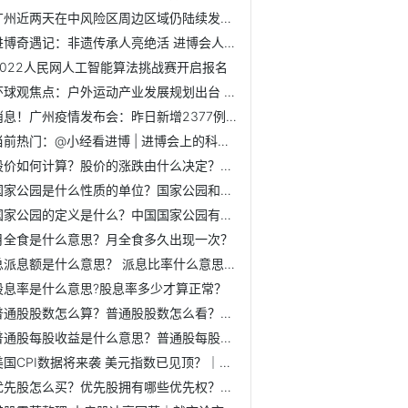
广州近两天在中风险区周边区域仍陆续发现阳性个案
进博奇遇记：非遗传承人亮绝活 进博会人文交流活动再上新
2022人民网人工智能算法挑战赛开启报名
环球观焦点：户外运动产业发展规划出台 专家：以新发展理念为...
消息！广州疫情发布会：昨日新增2377例本土感染者 绝大部分...
当前热门：@小经看进博 | 进博会上的科技范儿
股价如何计算？股价的涨跌由什么决定？影响因素举例
国家公园是什么性质的单位？国家公园和自然保护区的区别有哪...
国家公园的定义是什么？中国国家公园有哪几个？
月全食是什么意思？月全食多久出现一次？
总派息额是什么意思？ 派息比率什么意思？怎么算
股息率是什么意思?股息率多少才算正常？
普通股股数怎么算？普通股股数怎么看？方法介绍
普通股每股收益是什么意思？普通股每股收益的计算公示
美国CPI数据将来袭 美元指数已见顶？｜就市论市
优先股怎么买？优先股拥有哪些优先权？具体表现说明