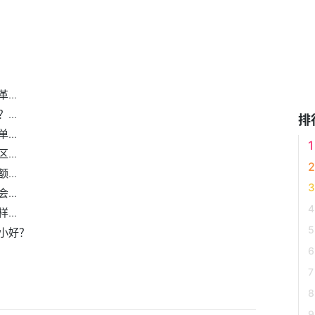
付方式
..
..
排
..
..
..
..
..
小好？