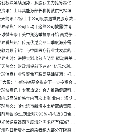
信创板块延续强势，多股获主力抢筹超亿元，机构推荐关注两大方向
快资讯：土耳其能源部长称将就供气枢纽问题召开国际会议
天天简讯:12家上市公司股票遭重要股东减持，拉卡拉减持金额最高
世界聚焦：公司互动丨这些公司披露供销社、氢能源业务最新进展
环球微头条丨美中期选举投票开始 两党争夺国会控制权
世界看热讯：传光伏逆变器四季度海外需求缩减？相关板块大跌...
美敦力顾宇韶：与中国医疗行业共发展的决心始终坚定
世界实时：进博会溢出效应明显 驱动医美行业共享前沿科技成果
天天热文：财政部提前下达941亿元水利资金，支持加快水利建设...
全球消息！业界聚焦互联网基础资源：打造自主可控网络体系 推...
ST大集：与新供销基金拟定下一步投资合作方案并推进协议签署
全球快资讯丨专家热议：合力推动健康科普 共建共享全民健康
国内成品油价格年内再次上涨 业内：短期内油价将继续维持高位
环球热文：哈尔滨市新增本土新冠病毒阳性感染者1例
当前热议!众生药业涨7.93% 机构近3日合计净卖出3.29亿元
传光伏逆变器四季度海外需求将有缩减？相关公司回应来了
广州昨日新增本土感染者绝大部分在隔离观察或高风险区发现