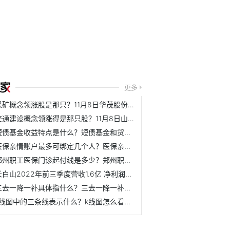
更多
采矿概念领涨股是那只？11月8日华茂股份股价多少？
交通建设概念领涨得是那只股？11月8日山河智能股价多少？
短债基金收益特点是什么？短债基金和货币型基金的区别？
医保亲情账户最多可绑定几个人？医保亲情账户绑定需要哪些材料？
郑州职工医保门诊起付线是多少？郑州职工医保门诊报销比例是...
长白山2022年前三季度营收1.6亿 净利润同比亏损减少
三去一降一补具体指什么？三去一降一补是在哪一年提出的？
k线图中的三条线表示什么？k线图怎么看支撑位和压力位？