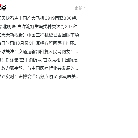
更多
天天快看点丨国产大飞机C919再获300架确认订单 累计订单超1100架
“华北明珠”白洋淀野生鸟类种类达到242种
【天天新视野】中国工程机械掘金国际市场
每日时讯!10月份CPI涨幅有所回落 PPI环比小幅上涨
环球关注：交通运输部回复人民网网友：引导出租汽车企业适度...
飒！新涂装“空中消防队”首次亮相中国航展
美敦力顾宇韶：与中国医疗行业共发展的决心始终坚定
世界实时：进博会溢出效应明显 驱动医美行业共享前沿科技成果